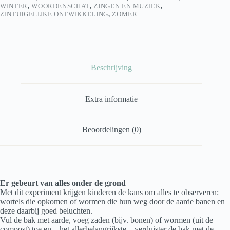
WINTER
,
WOORDENSCHAT
,
ZINGEN EN MUZIEK
,
ZINTUIGELIJKE ONTWIKKELING
,
ZOMER
Beschrijving
Extra informatie
Beoordelingen (0)
Er gebeurt van alles onder de grond
Met dit experiment krijgen kinderen de kans om alles te observeren:
wortels die opkomen of wormen die hun weg door de aarde banen en
deze daarbij goed beluchten.
Vul de bak met aarde, voeg zaden (bijv. bonen) of wormen (uit de
compost) toe en – het allerbelangrijkste – verduister de bak met de