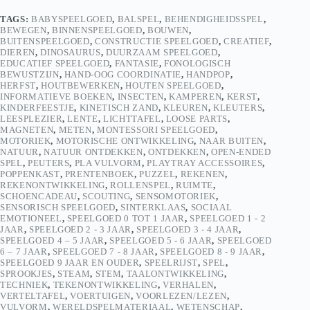
TAGS:
BABYSPEELGOED
,
BALSPEL
,
BEHENDIGHEIDSSPEL
,
BEWEGEN
,
BINNENSPEELGOED
,
BOUWEN
,
BUITENSPEELGOED
,
CONSTRUCTIE SPEELGOED
,
CREATIEF
,
DIEREN
,
DINOSAURUS
,
DUURZAAM SPEELGOED
,
EDUCATIEF SPEELGOED
,
FANTASIE
,
FONOLOGISCH
BEWUSTZIJN
,
HAND-OOG COORDINATIE
,
HANDPOP
,
HERFST
,
HOUTBEWERKEN
,
HOUTEN SPEELGOED
,
INFORMATIEVE BOEKEN
,
INSECTEN
,
KAMPEREN
,
KERST
,
KINDERFEESTJE
,
KINETISCH ZAND
,
KLEUREN
,
KLEUTERS
,
LEESPLEZIER
,
LENTE
,
LICHTTAFEL
,
LOOSE PARTS
,
MAGNETEN
,
METEN
,
MONTESSORI SPEELGOED
,
MOTORIEK
,
MOTORISCHE ONTWIKKELING
,
NAAR BUITEN
,
NATUUR
,
NATUUR ONTDEKKEN
,
ONTDEKKEN
,
OPEN-ENDED
SPEL
,
PEUTERS
,
PLA VULVORM
,
PLAYTRAY ACCESSOIRES
,
POPPENKAST
,
PRENTENBOEK
,
PUZZEL
,
REKENEN
,
REKENONTWIKKELING
,
ROLLENSPEL
,
RUIMTE
,
SCHOENCADEAU
,
SCOUTING
,
SENSOMOTORIEK
,
SENSORISCH SPEELGOED
,
SINTERKLAAS
,
SOCIAAL
EMOTIONEEL
,
SPEELGOED 0 TOT 1 JAAR
,
SPEELGOED 1 - 2
JAAR
,
SPEELGOED 2 - 3 JAAR
,
SPEELGOED 3 - 4 JAAR
,
SPEELGOED 4 – 5 JAAR
,
SPEELGOED 5 - 6 JAAR
,
SPEELGOED
6 – 7 JAAR
,
SPEELGOED 7 - 8 JAAR
,
SPEELGOED 8 - 9 JAAR
,
SPEELGOED 9 JAAR EN OUDER
,
SPEELRIJST
,
SPEL
,
SPROOKJES
,
STEAM
,
STEM
,
TAALONTWIKKELING
,
TECHNIEK
,
TEKENONTWIKKELING
,
VERHALEN
,
VERTELTAFEL
,
VOERTUIGEN
,
VOORLEZEN/LEZEN
,
VULVORM
,
WERELDSPELMATERIAAL
,
WETENSCHAP
,