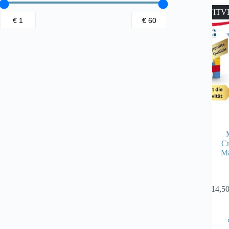
UITV
Cr
Ma
€
14,5