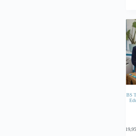
BS T
Edu
€
19,9