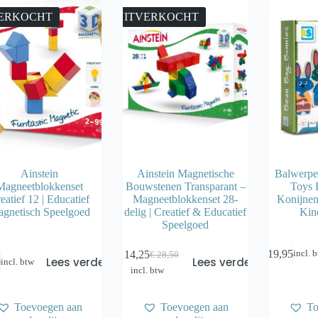
ERKOCHT
UITVERKOCHT
Ainstein
Ainstein Magnetische
Balwerpe
Magneetblokkenset
Bouwstenen Transparant –
Toys P
eatief 12 | Educatief
Magneetblokkenset 28-
Konijnen
gnetisch Speelgoed
delig | Creatief & Educatief
Kin
Speelgoed
€
19,95
€
14,25
incl. 
€
28,50
Oorspronkelijke
Huidige
Lees verder
Lees verder
0
incl. btw
incl. btw
prijs
prijs
was:
is:
€ 28,50.
€ 14,25.
Toevoegen aan
Toevoegen aan
To