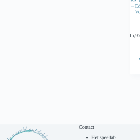
BS T
– Ed
Vo
€
15,9
Contact
Het speellab