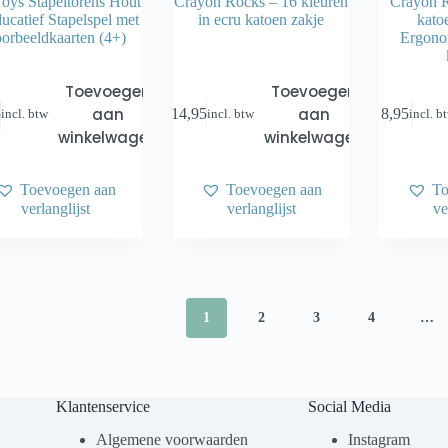
oys Stapeltorens Hout
Crayon Rocks – 16 kleuren
Crayon R
ucatief Stapelspel met
in ecru katoen zakje
kato
orbeeldkaarten (4+)
Ergono
Toevoegen
Toevoegen
aan
aan
5
€
14,95
€
8,95
incl. btw
incl. btw
incl. b
winkelwagen
winkelwagen
Toevoegen aan
Toevoegen aan
To
verlanglijst
verlanglijst
ve
1
2
3
4
…
Klantenservice
Social Media
Algemene voorwaarden
Instagram