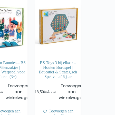
n Bunnies – BS
BS Toys 3 bij elkaar –
ittenzakjes |
Houten Bordspel |
 Werpspel voor
Educatief & Strategisch
deren (3+)
Spel vanaf 6 jaar
Toevoegen
Toevoegen
aan
aan
€
18,50
btw
incl. btw
winkelwagen
winkelwagen
evoegen aan
Toevoegen aan