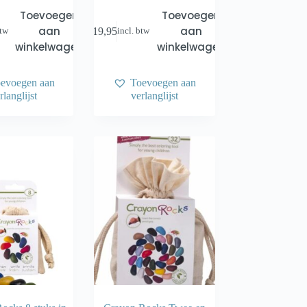
Toevoegen
Toevoegen
aan
aan
€
19,95
btw
incl. btw
winkelwagen
winkelwagen
evoegen aan
Toevoegen aan
rlanglijst
verlanglijst