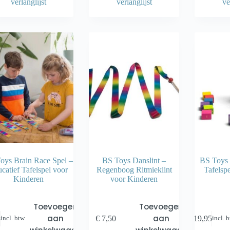
verlanglijst
verlanglijst
ve
oys Brain Race Spel –
BS Toys Danslint –
BS Toys
catief Tafelspel voor
Regenboog Ritmieklint
Tafelspe
Kinderen
voor Kinderen
Toevoegen
Toevoegen
aan
aan
5
€
7,50
€
19,95
incl. btw
incl. 