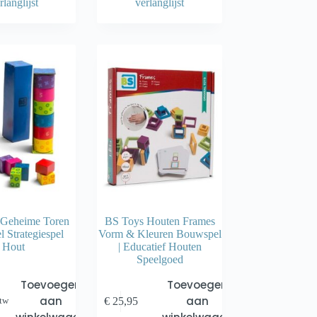
rlanglijst
verlanglijst
 Geheime Toren
BS Toys Houten Frames
l Strategiespel
Vorm & Kleuren Bouwspel
Hout
| Educatief Houten
Speelgoed
Toevoegen
Toevoegen
aan
aan
€
25,95
btw