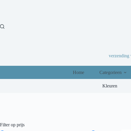
Ga
naar
de
inhoud
verzending
Home
Categorieen
Kleuren
Filter op prijs