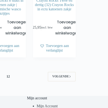
ocks 8 stuks in
Crayon Rocks Twee en
enen zakje |
dertig (32) Crayon Rocks
mische wasco
in ecru katoenen zakje
krijtjes
Toevoegen
Toevoegen
aan
aan
€
25,95
tw
incl. btw
winkelwagen
winkelwagen
evoegen aan
Toevoegen aan
rlanglijst
verlanglijst
12
VOLGENDE
Mijn account
Mijn Account