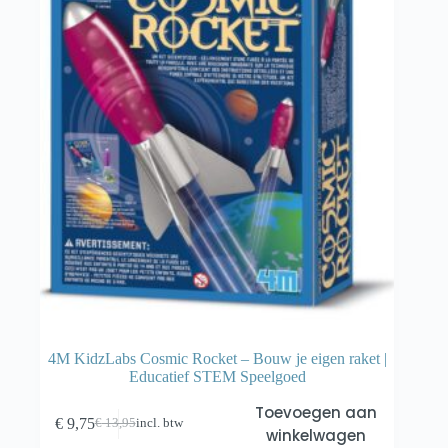
4M KidzLabs Cosmic Rocket – Bouw je eigen raket |
Educatief STEM Speelgoed
Toevoegen aan
€
9,75
€
13,95
incl. btw
Oorspronkelijke
Huidige
winkelwagen