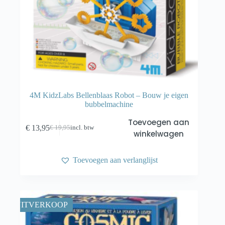
4M KidzLabs Bellenblaas Robot – Bouw je eigen
bubbelmachine
Toevoegen aan
€
13,95
€
19,95
incl. btw
Oorspronkelijke
Huidige
winkelwagen
prijs
prijs
was:
is:
€ 19,95.
€ 13,95.
Toevoegen aan verlanglijst
UITVERKOOP