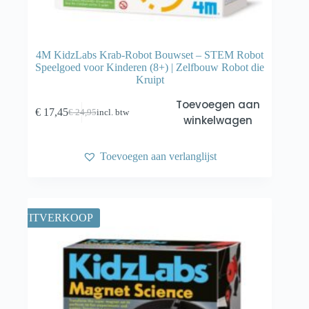
4M KidzLabs Krab-Robot Bouwset – STEM Robot
Speelgoed voor Kinderen (8+) | Zelfbouw Robot die
Kruipt
Toevoegen aan
€
17,45
€
24,95
incl. btw
Oorspronkelijke
Huidige
winkelwagen
prijs
prijs
was:
is:
€ 24,95.
€ 17,45.
Toevoegen aan verlanglijst
UITVERKOOP