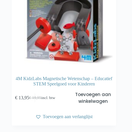
4M KidzLabs Magnetische Wetenschap – Educatief
STEM Speelgoed voor Kinderen
Toevoegen aan
€
13,95
€
19,95
incl. btw
Oorspronkelijke
Huidige
winkelwagen
prijs
prijs
was:
is:
€ 19,95.
€ 13,95.
Toevoegen aan verlanglijst