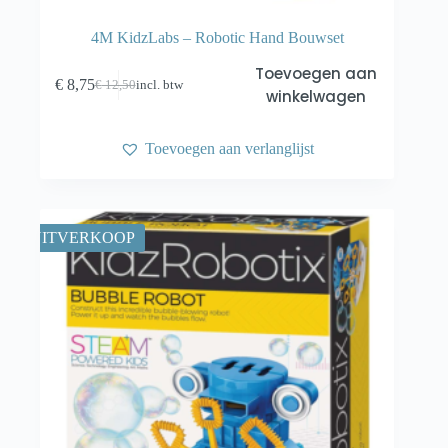
4M KidzLabs – Robotic Hand Bouwset
Toevoegen aan
€
8,75
€
12,50
incl. btw
Oorspronkelijke
Huidige
winkelwagen
prijs
prijs
was:
is:
€ 12,50.
€ 8,75.
Toevoegen aan verlanglijst
UITVERKOOP