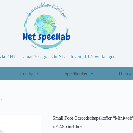
via DHL vanaf 70,- gratis in NL levertijd 1-2 werkdagen
Leeftijd
Speelhoeken
Thema’
b”
Small Foot Gereedschapskoffer “Miniwob
€
42,95
incl. btw