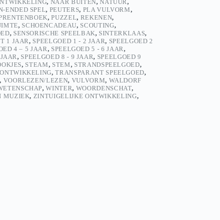
NTWIKKELING
,
NAAR BUITEN
,
NATUUR
,
N-ENDED SPEL
,
PEUTERS
,
PLA VULVORM
,
PRENTENBOEK
,
PUZZEL
,
REKENEN
,
UIMTE
,
SCHOENCADEAU
,
SCOUTING
,
OED
,
SENSORISCHE SPEELBAK
,
SINTERKLAAS
,
T 1 JAAR
,
SPEELGOED 1 - 2 JAAR
,
SPEELGOED 2
ED 4 – 5 JAAR
,
SPEELGOED 5 - 6 JAAR
,
 JAAR
,
SPEELGOED 8 - 9 JAAR
,
SPEELGOED 9
OOKJES
,
STEAM
,
STEM
,
STRANDSPEELGOED
,
ONTWIKKELING
,
TRANSPARANT SPEELGOED
,
,
VOORLEZEN/LEZEN
,
VULVORM
,
WALDORF
WETENSCHAP
,
WINTER
,
WOORDENSCHAT
,
N MUZIEK
,
ZINTUIGELIJKE ONTWIKKELING
,