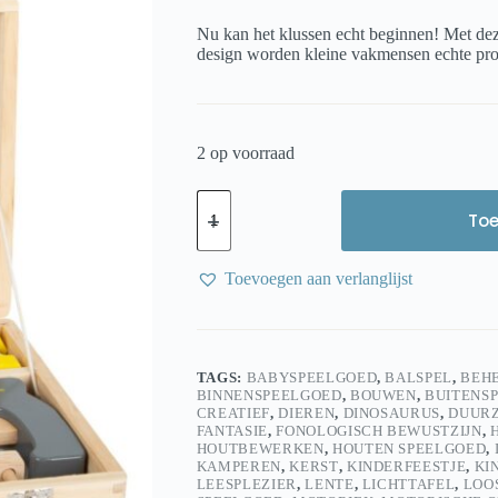
Nu kan het klussen echt beginnen! Met de
design worden kleine vakmensen echte prof
2 op voorraad
Small
Foot
To
Gereedschapskoffer
“Miniwob”
aantal
Toevoegen aan verlanglijst
TAGS:
BABYSPEELGOED
,
BALSPEL
,
BEH
BINNENSPEELGOED
,
BOUWEN
,
BUITENS
CREATIEF
,
DIEREN
,
DINOSAURUS
,
DUUR
FANTASIE
,
FONOLOGISCH BEWUSTZIJN
,
HOUTBEWERKEN
,
HOUTEN SPEELGOED
,
KAMPEREN
,
KERST
,
KINDERFEESTJE
,
KI
LEESPLEZIER
,
LENTE
,
LICHTTAFEL
,
LOO