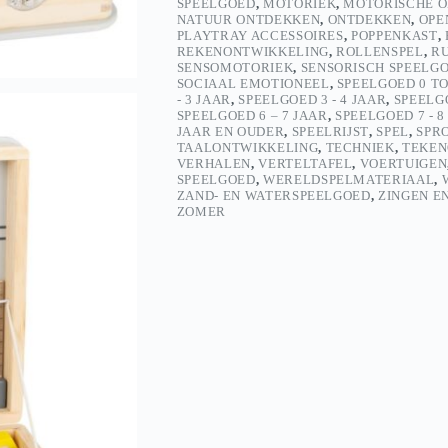
SPEELGOED
,
MOTORIEK
,
MOTORISCHE O
NATUUR ONTDEKKEN
,
ONTDEKKEN
,
OPE
PLAYTRAY ACCESSOIRES
,
POPPENKAST
,
REKENONTWIKKELING
,
ROLLENSPEL
,
R
SENSOMOTORIEK
,
SENSORISCH SPEELG
SOCIAAL EMOTIONEEL
,
SPEELGOED 0 TO
- 3 JAAR
,
SPEELGOED 3 - 4 JAAR
,
SPEELGO
SPEELGOED 6 – 7 JAAR
,
SPEELGOED 7 - 8
JAAR EN OUDER
,
SPEELRIJST
,
SPEL
,
SPR
TAALONTWIKKELING
,
TECHNIEK
,
TEKEN
VERHALEN
,
VERTELTAFEL
,
VOERTUIGEN
SPEELGOED
,
WERELDSPELMATERIAAL
,
ZAND- EN WATERSPEELGOED
,
ZINGEN E
ZOMER