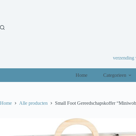
Ga
naar
de
inhoud
verzending
Home
Categorieen
Home
Alle producten
Small Foot Gereedschapskoffer “Miniwo