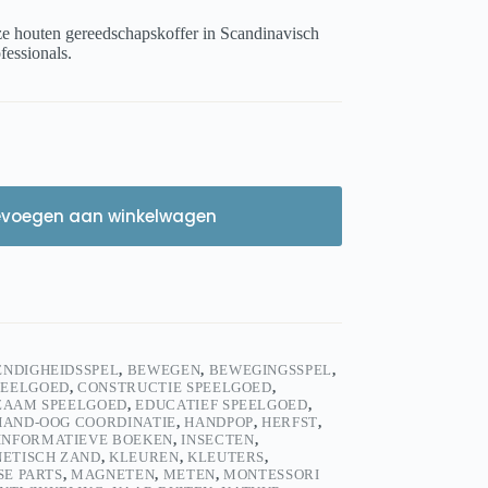
ze houten gereedschapskoffer in Scandinavisch
essionals.
evoegen aan winkelwagen
ENDIGHEIDSSPEL
,
BEWEGEN
,
BEWEGINGSSPEL
,
PEELGOED
,
CONSTRUCTIE SPEELGOED
,
ZAAM SPEELGOED
,
EDUCATIEF SPEELGOED
,
HAND-OOG COORDINATIE
,
HANDPOP
,
HERFST
,
INFORMATIEVE BOEKEN
,
INSECTEN
,
NETISCH ZAND
,
KLEUREN
,
KLEUTERS
,
SE PARTS
,
MAGNETEN
,
METEN
,
MONTESSORI