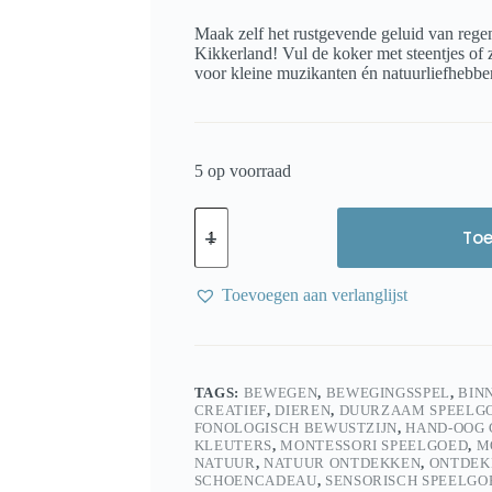
Maak zelf het rustgevende geluid van reg
Kikkerland! Vul de koker met steentjes of 
voor kleine muzikanten én natuurliefhebber
5 op voorraad
Huckleberry
Rainmaker/Regenmaker
To
–
Natuurmuziek
maken
Toevoegen aan verlanglijst
met
Kikkerland
aantal
TAGS:
BEWEGEN
,
BEWEGINGSSPEL
,
BIN
CREATIEF
,
DIEREN
,
DUURZAAM SPEELG
FONOLOGISCH BEWUSTZIJN
,
HAND-OOG 
KLEUTERS
,
MONTESSORI SPEELGOED
,
M
NATUUR
,
NATUUR ONTDEKKEN
,
ONTDEK
SCHOENCADEAU
,
SENSORISCH SPEELGO