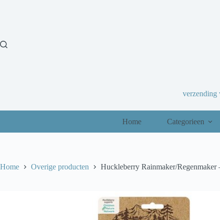
Ga
naar
de
inhoud
verzending
Home
Categorieen
Home
Overige producten
Huckleberry Rainmaker/Regenmaker 