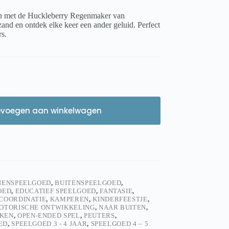
en met de Huckleberry Regenmaker van
zand en ontdek elke keer een ander geluid. Perfect
s.
evoegen aan winkelwagen
NENSPEELGOED
,
BUITENSPEELGOED
,
OED
,
EDUCATIEF SPEELGOED
,
FANTASIE
,
COORDINATIE
,
KAMPEREN
,
KINDERFEESTJE
,
OTORISCHE ONTWIKKELING
,
NAAR BUITEN
,
KEN
,
OPEN-ENDED SPEL
,
PEUTERS
,
ED
,
SPEELGOED 3 - 4 JAAR
,
SPEELGOED 4 – 5