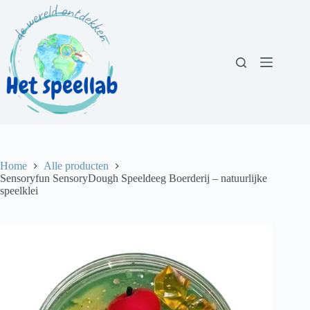
Ga
naar
de
inhoud
Home
Alle producten
Sensoryfun SensoryDough Speeldeeg Boerderij – natuurlijke
speelklei