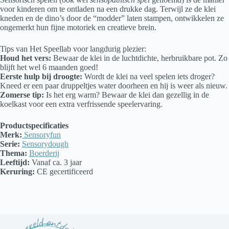
voor kinderen om te ontladen na een drukke dag. Terwijl ze de klei
kneden en de dino’s door de “modder” laten stampen, ontwikkelen ze
ongemerkt hun fijne motoriek en creatieve brein.
Tips van Het Speellab voor langdurig plezier:
Houd het vers:
Bewaar de klei in de luchtdichte, herbruikbare pot. Zo
blijft het wel 6 maanden goed!
Eerste hulp bij droogte:
Wordt de klei na veel spelen iets droger?
Kneed er een paar druppeltjes water doorheen en hij is weer als nieuw.
Zomerse tip:
Is het erg warm? Bewaar de klei dan gezellig in de
koelkast voor een extra verfrissende speelervaring.
Productspecificaties
Merk:
Sensoryfun
Serie:
Sensorydough
Thema:
Boerderij
Leeftijd:
Vanaf ca. 3 jaar
Keruring:
CE gecertificeerd