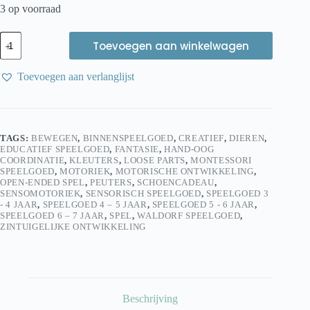
3 op voorraad
Sensoryfun
Toevoegen aan winkelwagen
SensoryDough
Speeldeeg
Boerderij
Toevoegen aan verlanglijst
-
natuurlijke
speelklei
aantal
TAGS:
BEWEGEN
,
BINNENSPEELGOED
,
CREATIEF
,
DIEREN
,
EDUCATIEF SPEELGOED
,
FANTASIE
,
HAND-OOG
COORDINATIE
,
KLEUTERS
,
LOOSE PARTS
,
MONTESSORI
SPEELGOED
,
MOTORIEK
,
MOTORISCHE ONTWIKKELING
,
OPEN-ENDED SPEL
,
PEUTERS
,
SCHOENCADEAU
,
SENSOMOTORIEK
,
SENSORISCH SPEELGOED
,
SPEELGOED 3
- 4 JAAR
,
SPEELGOED 4 – 5 JAAR
,
SPEELGOED 5 - 6 JAAR
,
SPEELGOED 6 – 7 JAAR
,
SPEL
,
WALDORF SPEELGOED
,
ZINTUIGELIJKE ONTWIKKELING
Beschrijving