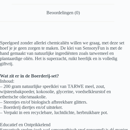
Beoordelingen (0)
Speelgoed zonder allerlei chemicaliën willen we graag, met deze set
hoef je je geen zorgen te maken. De klei van SensoryFun is met de
hand gemaakt van natuurlijke ingrediënten zoals tarwemeel en
plantaardige oliën. Het is superzacht, ruikt heerlijk en is volledig
giftvrij.
Wat zit er in de Boerderij-set?
Inhoud:
– 200 gram natuurlijke speelklei van TARWE meel, zout,
wijsteenbakpoeder, kokosolie, glycerine, voedselkleurstof en
etherische olie/smaakolie.
– Steentjes en/of biologisch afbreekbare glitters.
– Boerderij diertjes en/of uitsteker.
– Verpakt in een recyclebare, luchtdichte, herbruikbare pot.
Educatief en Ontprikkelend
Sensorisch spelen (ook wel
sensopathisch spel
genoemd) is dé manier