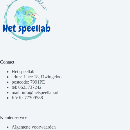
Contact
Het speellab
adres: Lhee 18, Dwingeloo
postcode: 7991PE
tel: 0623737242
mail: info@hetspeellab.nl
KVK: 77309588
Klantenservice
Algemene voorwaarden