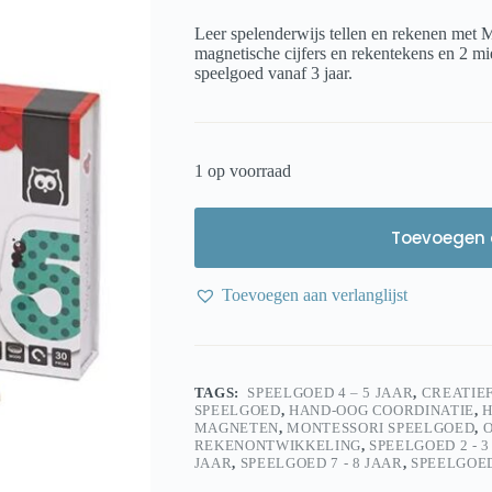
prijs
prijs
was:
is:
Leer spelenderwijs tellen en rekenen met
€ 14,99.
€ 9,99.
magnetische cijfers en rekentekens en 2 m
speelgoed vanaf 3 jaar.
1 op voorraad
Toevoegen 
Toevoegen aan verlanglijst
TAGS:
SPEELGOED 4 – 5 JAAR
,
CREATIE
SPEELGOED
,
HAND-OOG COORDINATIE
,
H
MAGNETEN
,
MONTESSORI SPEELGOED
,
O
REKENONTWIKKELING
,
SPEELGOED 2 - 3
JAAR
,
SPEELGOED 7 - 8 JAAR
,
SPEELGOED