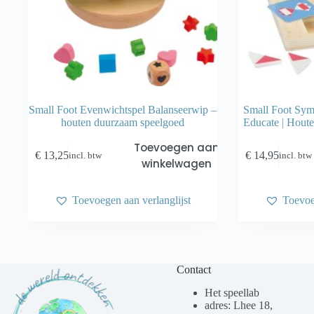
Small Foot Evenwichtspel Balanseerwip –
Small Foot Symm
houten duurzaam speelgoed
Educate | Houte
Toevoegen aan
€
13,25
€
14,95
incl. btw
incl. btw
winkelwagen
Toevoegen aan verlanglijst
Toevoe
Contact
Het speellab
adres: Lhee 18,