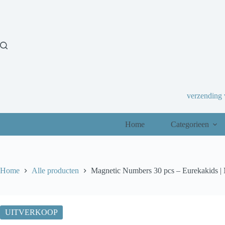
Ga
naar
de
inhoud
verzending
Home
Categorieen
Home
Alle producten
Magnetic Numbers 30 pcs – Eurekakids | 
UITVERKOOP