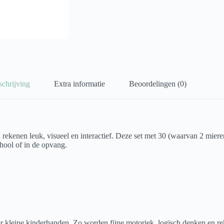
schrijving
Extra informatie
Beoordelingen (0)
ekenen leuk, visueel en interactief. Deze set met 30 (waarvan 2 mieren
chool of in de opvang.
oor kleine kinderhanden. Zo worden fijne motoriek, logisch denken en r