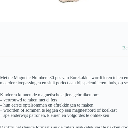
Be
Met de Magnetic Numbers 30 pcs van Eurekakids wordt leren tellen en r
meerdere toepassingen en sluit perfect aan bij spelend leren thuis, op s
Kinderen kunnen de magnetische cijfers gebruiken om:
– vertrouwd te raken met cijfers
– hun eerste optelsommen en aftrekkingen te maken
– woorden of sommen te leggen op een magneetbord of koelkast
– spelenderwijs patronen, kleuren en volgordes te ontdekken
Dankzij het stevige formaat zijn de cijfers makkelijk vast te pakken d