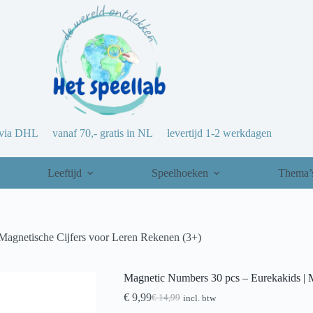
via DHL vanaf 70,- gratis in NL levertijd 1-2 werkdagen
Leeftijd
Speelhoeken
Thema’
Magnetische Cijfers voor Leren Rekenen (3+)
Magnetic Numbers 30 pcs – Eurekakids | M
€
9,99
€
14,99
incl. btw
Oorspronkelijke
Huidige