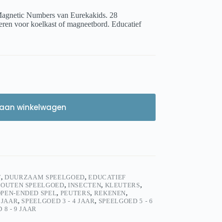
 Magnetic Numbers van Eurekakids. 28
ieren voor koelkast of magneetbord. Educatief
aan winkelwagen
F
,
DUURZAAM SPEELGOED
,
EDUCATIEF
OUTEN SPEELGOED
,
INSECTEN
,
KLEUTERS
,
PEN-ENDED SPEL
,
PEUTERS
,
REKENEN
,
 JAAR
,
SPEELGOED 3 - 4 JAAR
,
SPEELGOED 5 - 6
 8 - 9 JAAR