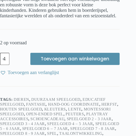
en robuuste vorm is deze bok perfect voor kleine
kinderhanden. Kinderen gebruiken hem in boerderijspel,
fantasierijke werelden of als onderdeel van een seizoenstafel.
2 op voorraad
Holztiger
Toevoegen aan winkelwagen
Bok
9
cm
Toevoegen aan verlanglijst
|
Houten
Speelfiguur
|
Duurzaam
TAGS:
DIEREN
,
DUURZAAM SPEELGOED
,
EDUCATIEF
handgemaakt
SPEELGOED
,
FANTASIE
,
HAND-OOG COORDINATIE
,
HERFST
,
aantal
HOUTEN SPEELGOED
,
KLEUTERS
,
LENTE
,
MONTESSORI
SPEELGOED
,
OPEN-ENDED SPEL
,
PEUTERS
,
PLAYTRAY
ACCESSOIRES
,
SCHOENCADEAU
,
SPEELGOED 2 - 3 JAAR
,
SPEELGOED 3 - 4 JAAR
,
SPEELGOED 4 – 5 JAAR
,
SPEELGOED
5 - 6 JAAR
,
SPEELGOED 6 – 7 JAAR
,
SPEELGOED 7 - 8 JAAR
,
SPEELGOED 8 - 9 JAAR
,
SPEL
,
TAALONTWIKKELING
,