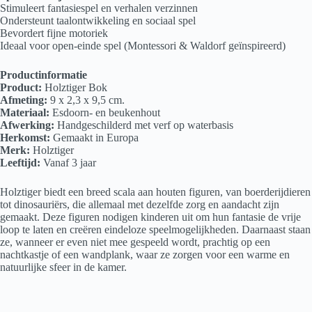
Stimuleert fantasiespel en verhalen verzinnen
Ondersteunt taalontwikkeling en sociaal spel
Bevordert fijne motoriek
Ideaal voor open-einde spel (Montessori & Waldorf geïnspireerd)
Productinformatie
Product:
Holztiger Bok
Afmeting:
9 x 2,3 x 9,5 cm.
Materiaal:
Esdoorn- en beukenhout
Afwerking:
Handgeschilderd met verf op waterbasis
Herkomst:
Gemaakt in Europa
Merk:
Holztiger
Leeftijd:
Vanaf 3 jaar
Holztiger biedt een breed scala aan houten figuren, van boerderijdieren
tot dinosauriërs, die allemaal met dezelfde zorg en aandacht zijn
gemaakt. Deze figuren nodigen kinderen uit om hun fantasie de vrije
loop te laten en creëren eindeloze speelmogelijkheden. Daarnaast staan
ze, wanneer er even niet mee gespeeld wordt, prachtig op een
nachtkastje of een wandplank, waar ze zorgen voor een warme en
natuurlijke sfeer in de kamer.