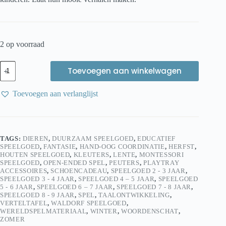
2 op voorraad
Holztiger
Toevoegen aan winkelwagen
Ezel,
rennend
11
Toevoegen aan verlanglijst
cm
|
Houten
Dierfiguur
aantal
TAGS:
DIEREN
,
DUURZAAM SPEELGOED
,
EDUCATIEF
SPEELGOED
,
FANTASIE
,
HAND-OOG COORDINATIE
,
HERFST
,
HOUTEN SPEELGOED
,
KLEUTERS
,
LENTE
,
MONTESSORI
SPEELGOED
,
OPEN-ENDED SPEL
,
PEUTERS
,
PLAYTRAY
ACCESSOIRES
,
SCHOENCADEAU
,
SPEELGOED 2 - 3 JAAR
,
SPEELGOED 3 - 4 JAAR
,
SPEELGOED 4 – 5 JAAR
,
SPEELGOED
5 - 6 JAAR
,
SPEELGOED 6 – 7 JAAR
,
SPEELGOED 7 - 8 JAAR
,
SPEELGOED 8 - 9 JAAR
,
SPEL
,
TAALONTWIKKELING
,
VERTELTAFEL
,
WALDORF SPEELGOED
,
WERELDSPELMATERIAAL
,
WINTER
,
WOORDENSCHAT
,
ZOMER