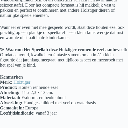
seizoenstafel. Door het compacte formaat is hij makkelijk vast te
pakken en perfect te combineren met andere Holztiger dieren of
natuurlijke speelelementen.
Wanneer er even niet mee gespeeld wordt, staat deze houten ezel ook
prachtig op een plankje of speeltafel – een klein kunstwerkje dat rust
en warmte uitstraalt in de kinderkamer.
💛
Waarom Het Speellab deze Holztiger rennende ezel aanbeveelt:
Omdat eenvoud, kwaliteit en fantasie samenkomen in één klein
figuurtje dat jarenlang meegaat, met tijdloos aspect en meegroeit met
het spel van je kind.
Kenmerken
Merk:
Holztiger
Product:
Houten rennende ezel
Afmeting:
11 x 2,3 x 13 cm.
Materiaal:
Esdoorn- en beukenhout
Afwerking:
Handgeschilderd met verf op waterbasis
Gemaakt in:
Europa
Leeftijdsindicatie:
vanaf 3 jaar