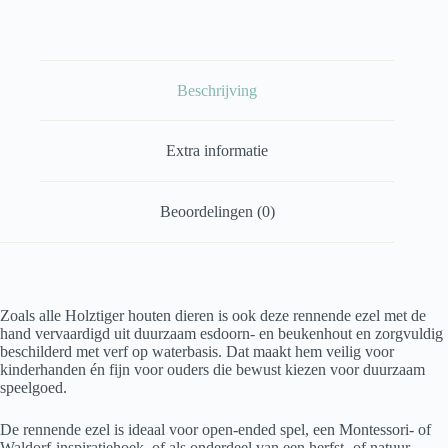
Beschrijving
Extra informatie
Beoordelingen (0)
Zoals alle Holztiger houten dieren is ook deze rennende ezel met de
hand vervaardigd uit duurzaam esdoorn- en beukenhout en zorgvuldig
beschilderd met verf op waterbasis. Dat maakt hem veilig voor
kinderhanden én fijn voor ouders die bewust kiezen voor duurzaam
speelgoed.
De rennende ezel is ideaal voor open-ended spel, een Montessori- of
Waldorf-inspiratiehoek, of als onderdeel van een herfst- of natuur