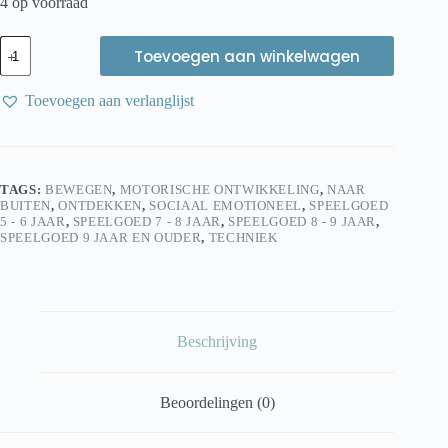
4 op voorraad
Stick-
Toevoegen aan winkelwagen
Lets
Hexa
kit
Toevoegen aan verlanglijst
starter
set
met
6
stick-
TAGS:
BEWEGEN
,
MOTORISCHE ONTWIKKELING
,
NAAR
lets
BUITEN
,
ONTDEKKEN
,
SOCIAAL EMOTIONEEL
,
SPEELGOED
stevige
5 - 6 JAAR
,
SPEELGOED 7 - 8 JAAR
,
SPEELGOED 8 - 9 JAAR
,
rubber
SPEELGOED 9 JAAR EN OUDER
,
TECHNIEK
elastieken
om
hutten
mee
te
bouwen
Beschrijving
aantal
Beoordelingen (0)