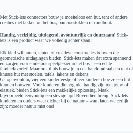
Met Stick-lets connectors bouw je moeiteloos een hut, tent of andere
creaties met takken uit het bos, bamboestokken of rondhout.
Handig, veelzijdig, uitdagend, avontuurlijk en duurzaam!
Stick-
lets is een product waar we volledig achter staan!
Elk kind wil hutten, tenten of creatieve constructies bouwen die
geometrische uitdagingen bieden. Stick-lets maken dat extra spannend
en zorgen voor eindeloos speelplezier in het bos – een echte
familiefavoriet! Maar ook thuis bouw je in een handomdraai een tent of
knusse hut met stoelen, tafels, lakens en dekens.
Ga op avontuur, vier een kinderfeestje of leer kinderen hoe ze een hut
kunnen bouwen. Voor kinderen die nog niet handig zijn met touw of
elastiek, bieden Stick-lets een makkelijke oplossing. Maak
bijvoorbeeld eenvoudig een stevige tipi! Bovendien brengt Stick-lets
kinderen en ouders weer dichter bij de natuur – want laten we eerlijk
zijn: moeder natuur mist ons!