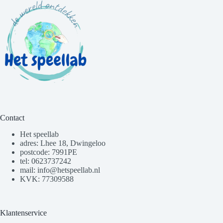
Contact
Het speellab
adres: Lhee 18, Dwingeloo
postcode: 7991PE
tel: 0623737242
mail: info@hetspeellab.nl
KVK: 77309588
Klantenservice