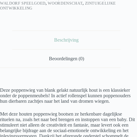
WALDORF SPEELGOED
,
WOORDENSCHAT
,
ZINTUIGELIJKE
ONTWIKKELING
Beschrijving
Beoordelingen (0)
Deze poppenwieg van blank gelakt natuurlijk hout is een klassieker
onder de poppenmeubels! In actief rollenspel kunnen poppenouders
hun dierbaren zachtjes naar het land van dromen wiegen.
Met deze houten poppenwieg bootsen ze herkenbare dagelijkse
rituelen na, zoals het naar bed brengen en instoppen van een baby. Dit
stimuleert niet alleen de creativiteit en fantasie, maar levert ook een
belangrijke bijdrage aan de sociaal-emotionele ontwikkeling en het
inlevingsvermogen. Dankzij het afgeronde onderstel schommelt de