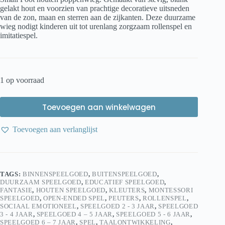
gelakt hout en voorzien van prachtige decoratieve uitsneden
van de zon, maan en sterren aan de zijkanten. Deze duurzame
wieg nodigt kinderen uit tot urenlang zorgzaam rollenspel en
imitatiespel.
1 op voorraad
Toevoegen aan winkelwagen
Toevoegen aan verlanglijst
TAGS:
BINNENSPEELGOED
,
BUITENSPEELGOED
,
DUURZAAM SPEELGOED
,
EDUCATIEF SPEELGOED
,
FANTASIE
,
HOUTEN SPEELGOED
,
KLEUTERS
,
MONTESSORI
SPEELGOED
,
OPEN-ENDED SPEL
,
PEUTERS
,
ROLLENSPEL
,
SOCIAAL EMOTIONEEL
,
SPEELGOED 2 - 3 JAAR
,
SPEELGOED
3 - 4 JAAR
,
SPEELGOED 4 – 5 JAAR
,
SPEELGOED 5 - 6 JAAR
,
SPEELGOED 6 – 7 JAAR
,
SPEL
,
TAALONTWIKKELING
,