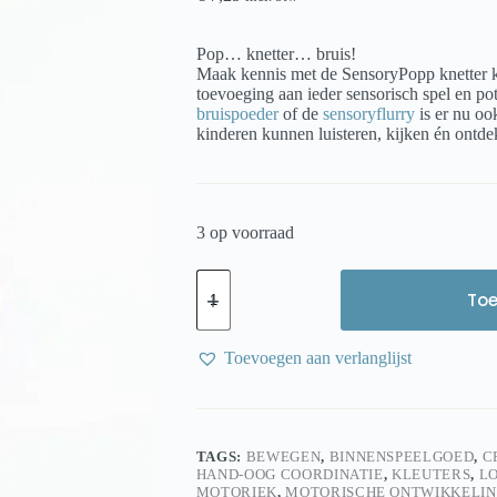
Pop… knetter… bruis!
Maak kennis met de SensoryPopp knetter 
toevoeging aan ieder sensorisch spel en po
bruispoeder
of de
sensoryflurry
is er nu oo
kinderen kunnen luisteren, kijken én ontde
3 op voorraad
Sensoryfun
SensoryPopp
To
Potje
Klein
oranje–
Toevoegen aan verlanglijst
Knetterende
Sensorische
Magie
voor
Potion
TAGS:
BEWEGEN
,
BINNENSPEELGOED
,
C
play
HAND-OOG COORDINATIE
,
KLEUTERS
,
LO
aantal
MOTORIEK
,
MOTORISCHE ONTWIKKELI