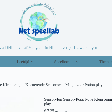
via DHL vanaf 70,- gratis in NL levertijd 1-2 werkdagen
Leeftijd
Speelhoeken
Thema’
e Klein oranje– Knetterende Sensorische Magie voor Potion play
Sensoryfun SensoryPopp Potje Klein oranj
play
€
7,25
incl. btw