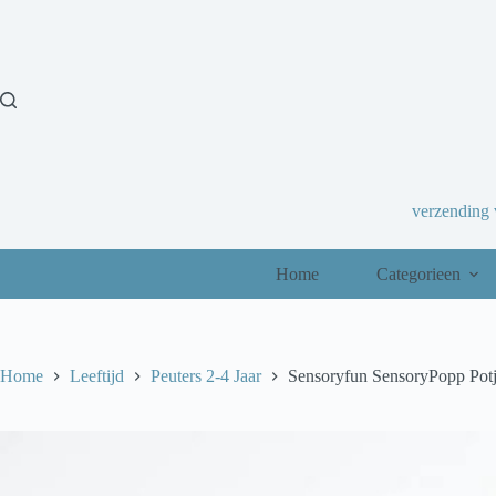
Ga
naar
de
inhoud
verzending
Home
Categorieen
Home
Leeftijd
Peuters 2-4 Jaar
Sensoryfun SensoryPopp Potj