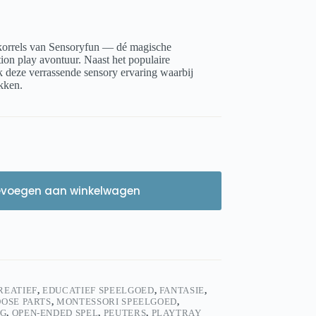
korrels van Sensoryfun — dé magische
tion play avontuur. Naast het populaire
k deze verrassende sensory ervaring waarbij
kken.
evoegen aan winkelwagen
REATIEF
,
EDUCATIEF SPEELGOED
,
FANTASIE
,
OSE PARTS
,
MONTESSORI SPEELGOED
,
NG
,
OPEN-ENDED SPEL
,
PEUTERS
,
PLAYTRAY