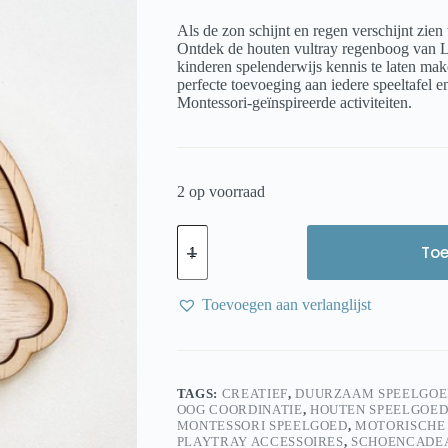
Als de zon schijnt en regen verschijnt zie
Ontdek de houten vultray regenboog van L
kinderen spelenderwijs kennis te laten mak
perfecte toevoeging aan iedere speeltafel e
Montessori-geïnspireerde activiteiten.
2 op voorraad
Leuk
met
To
Letters
Houten
Vultray
Toevoegen aan verlanglijst
Regenboog
–
Sensorisch
Speelgoed
|
TAGS:
CREATIEF
,
DUURZAAM SPEELGOE
FSC
OOG COORDINATIE
,
HOUTEN SPEELGOE
Hout
MONTESSORI SPEELGOED
,
MOTORISCHE
aantal
PLAYTRAY ACCESSOIRES
,
SCHOENCADE