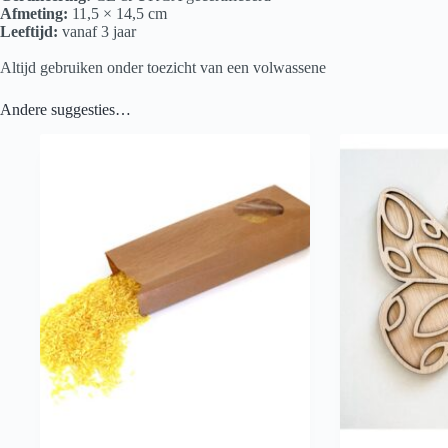
Afmeting:
11,5 × 14,5 cm
Leeftijd:
vanaf 3 jaar
Altijd gebruiken onder toezicht van een volwassene
Andere suggesties…