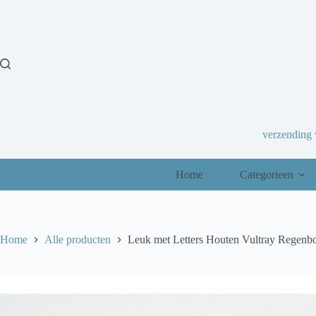
Ga
naar
de
inhoud
verzending
Home
Categorieen
Home
Alle producten
Leuk met Letters Houten Vultray Regenb