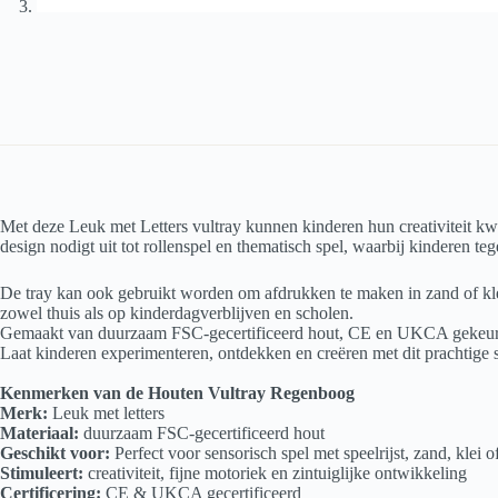
Met deze Leuk met Letters vultray kunnen kinderen hun creativiteit kwij
design nodigt uit tot rollenspel en thematisch spel, waarbij kinderen teg
De tray kan ook gebruikt worden om afdrukken te maken in zand of kle
zowel thuis als op kinderdagverblijven en scholen.
Gemaakt van duurzaam FSC-gecertificeerd hout, CE en UKCA gekeurd —
Laat kinderen experimenteren, ontdekken en creëren met dit prachtige 
Kenmerken van de Houten Vultray Regenboog
Merk:
Leuk met letters
Materiaal:
duurzaam FSC-gecertificeerd hout
Geschikt voor:
Perfect voor sensorisch spel met speelrijst, zand, klei 
Stimuleert:
creativiteit, fijne motoriek en zintuiglijke ontwikkeling
Certificering:
CE & UKCA gecertificeerd