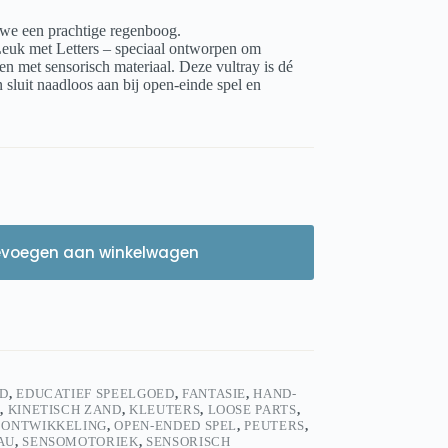
n we een prachtige regenboog.
euk met Letters – speciaal ontworpen om
en met sensorisch materiaal. Deze vultray is dé
n sluit naadloos aan bij open-einde spel en
evoegen aan winkelwagen
D
,
EDUCATIEF SPEELGOED
,
FANTASIE
,
HAND-
D
,
KINETISCH ZAND
,
KLEUTERS
,
LOOSE PARTS
,
 ONTWIKKELING
,
OPEN-ENDED SPEL
,
PEUTERS
,
AU
,
SENSOMOTORIEK
,
SENSORISCH