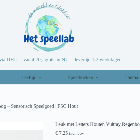
via DHL vanaf 70,- gratis in NL levertijd 1-2 werkdagen
Leeftijd
Speelhoeken
Thema’
oog – Sensorisch Speelgoed | FSC Hout
Leuk met Letters Houten Vultray Regenbo
€
7,25
incl. btw