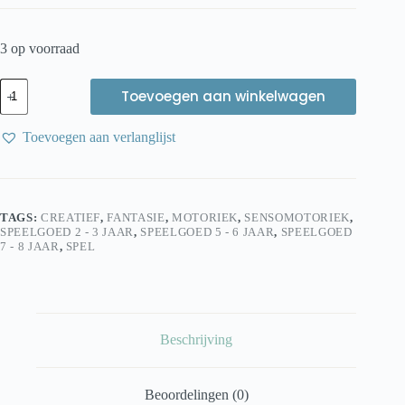
3 op voorraad
Kids
Toevoegen aan winkelwagen
Kabinet
Speelrijst
bos
Toevoegen aan verlanglijst
mix
(500
gram)
aantal
TAGS:
CREATIEF
,
FANTASIE
,
MOTORIEK
,
SENSOMOTORIEK
,
SPEELGOED 2 - 3 JAAR
,
SPEELGOED 5 - 6 JAAR
,
SPEELGOED
7 - 8 JAAR
,
SPEL
Beschrijving
Beoordelingen (0)