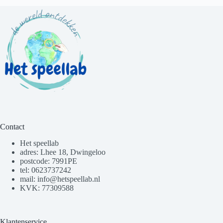
Contact
Het speellab
adres: Lhee 18, Dwingeloo
postcode: 7991PE
tel: 0623737242
mail: info@hetspeellab.nl
KVK: 77309588
Klantenservice