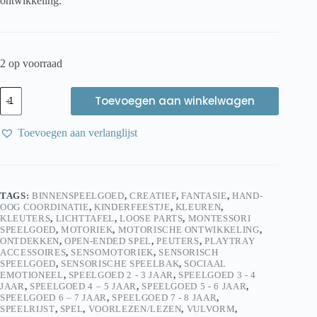
ontwikkeling.
2 op voorraad
Kids
Toevoegen aan winkelwagen
Kabinet
PLA
Vulvorm
Toevoegen aan verlanglijst
Sorteerboom
aantal
TAGS:
BINNENSPEELGOED
,
CREATIEF
,
FANTASIE
,
HAND-
OOG COORDINATIE
,
KINDERFEESTJE
,
KLEUREN
,
KLEUTERS
,
LICHTTAFEL
,
LOOSE PARTS
,
MONTESSORI
SPEELGOED
,
MOTORIEK
,
MOTORISCHE ONTWIKKELING
,
ONTDEKKEN
,
OPEN-ENDED SPEL
,
PEUTERS
,
PLAYTRAY
ACCESSOIRES
,
SENSOMOTORIEK
,
SENSORISCH
SPEELGOED
,
SENSORISCHE SPEELBAK
,
SOCIAAL
EMOTIONEEL
,
SPEELGOED 2 - 3 JAAR
,
SPEELGOED 3 - 4
JAAR
,
SPEELGOED 4 – 5 JAAR
,
SPEELGOED 5 - 6 JAAR
,
SPEELGOED 6 – 7 JAAR
,
SPEELGOED 7 - 8 JAAR
,
SPEELRIJST
,
SPEL
,
VOORLEZEN/LEZEN
,
VULVORM
,