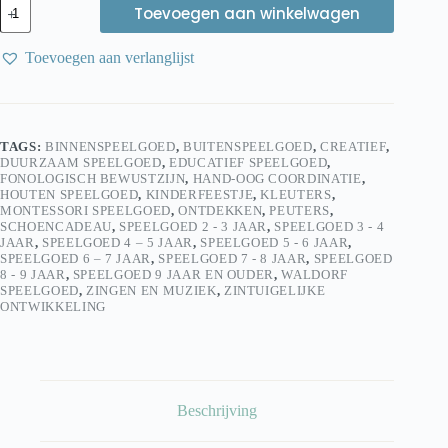
Kids
Toevoegen aan winkelwagen
at
work
Rattlesnake
Toevoegen aan verlanglijst
Tamboerijn
aantal
TAGS:
BINNENSPEELGOED
,
BUITENSPEELGOED
,
CREATIEF
,
DUURZAAM SPEELGOED
,
EDUCATIEF SPEELGOED
,
FONOLOGISCH BEWUSTZIJN
,
HAND-OOG COORDINATIE
,
HOUTEN SPEELGOED
,
KINDERFEESTJE
,
KLEUTERS
,
MONTESSORI SPEELGOED
,
ONTDEKKEN
,
PEUTERS
,
SCHOENCADEAU
,
SPEELGOED 2 - 3 JAAR
,
SPEELGOED 3 - 4
JAAR
,
SPEELGOED 4 – 5 JAAR
,
SPEELGOED 5 - 6 JAAR
,
SPEELGOED 6 – 7 JAAR
,
SPEELGOED 7 - 8 JAAR
,
SPEELGOED
8 - 9 JAAR
,
SPEELGOED 9 JAAR EN OUDER
,
WALDORF
SPEELGOED
,
ZINGEN EN MUZIEK
,
ZINTUIGELIJKE
ONTWIKKELING
Beschrijving