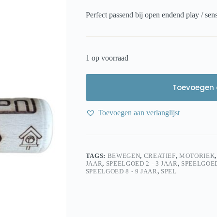
Perfect passend bij open endend play / sens
1 op voorraad
Toevoegen 
Toevoegen aan verlanglijst
TAGS:
BEWEGEN
,
CREATIEF
,
MOTORIEK
JAAR
,
SPEELGOED 2 - 3 JAAR
,
SPEELGOED
SPEELGOED 8 - 9 JAAR
,
SPEL