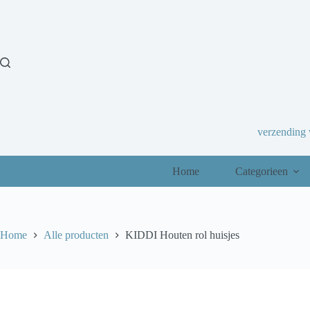
Ga
naar
de
inhoud
verzending
Home
Categorieen
Home
Alle producten
KIDDI Houten rol huisjes