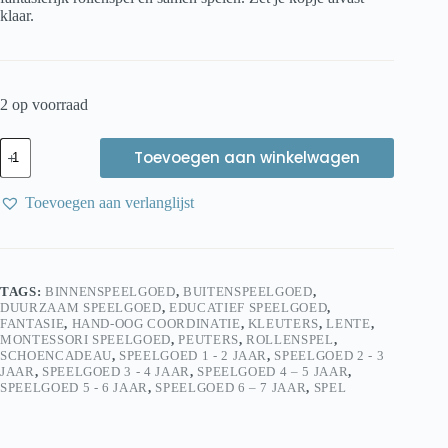
klaar.
2 op voorraad
Egmont
Toevoegen aan winkelwagen
Toys
Metalen
Waterketel
Toevoegen aan verlanglijst
|
Speelkeuken
Accessoire
|
Duurzaam
TAGS:
BINNENSPEELGOED
,
BUITENSPEELGOED
,
Rollenspel
DUURZAAM SPEELGOED
,
EDUCATIEF SPEELGOED
,
aantal
FANTASIE
,
HAND-OOG COORDINATIE
,
KLEUTERS
,
LENTE
,
MONTESSORI SPEELGOED
,
PEUTERS
,
ROLLENSPEL
,
SCHOENCADEAU
,
SPEELGOED 1 - 2 JAAR
,
SPEELGOED 2 - 3
JAAR
,
SPEELGOED 3 - 4 JAAR
,
SPEELGOED 4 – 5 JAAR
,
SPEELGOED 5 - 6 JAAR
,
SPEELGOED 6 – 7 JAAR
,
SPEL