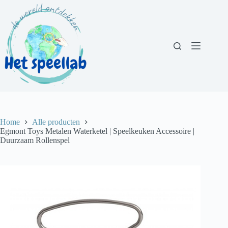
Ga
naar
de
inhoud
Home
Alle producten
Egmont Toys Metalen Waterketel | Speelkeuken Accessoire |
Duurzaam Rollenspel