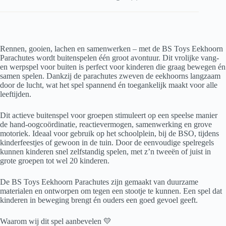
Rennen, gooien, lachen en samenwerken – met de BS Toys Eekhoorn
Parachutes wordt buitenspelen één groot avontuur. Dit vrolijke vang-
en werpspel voor buiten is perfect voor kinderen die graag bewegen én
samen spelen. Dankzij de parachutes zweven de eekhoorns langzaam
door de lucht, wat het spel spannend én toegankelijk maakt voor alle
leeftijden.
Dit actieve buitenspel voor groepen stimuleert op een speelse manier
de hand-oogcoördinatie, reactievermogen, samenwerking en grove
motoriek. Ideaal voor gebruik op het schoolplein, bij de BSO, tijdens
kinderfeestjes of gewoon in de tuin. Door de eenvoudige spelregels
kunnen kinderen snel zelfstandig spelen, met z’n tweeën of juist in
grote groepen tot wel 20 kinderen.
De BS Toys Eekhoorn Parachutes zijn gemaakt van duurzame
materialen en ontworpen om tegen een stootje te kunnen. Een spel dat
kinderen in beweging brengt én ouders een goed gevoel geeft.
Waarom wij dit spel aanbevelen 💛