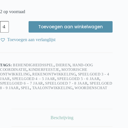
2 op voorraad
BS
Toevoegen aan winkelwagen
Toys
Kroko’s
Sok
Toevoegen aan verlanglijst
Memory
–
Zuignap
Memoryspel
voor
TAGS:
BEHENDIGHEIDSSPEL
,
DIEREN
,
HAND-OOG
Kinderen
COORDINATIE
,
KINDERFEESTJE
,
MOTORISCHE
aantal
ONTWIKKELING
,
REKENONTWIKKELING
,
SPEELGOED 3 - 4
JAAR
,
SPEELGOED 4 – 5 JAAR
,
SPEELGOED 5 - 6 JAAR
,
SPEELGOED 6 – 7 JAAR
,
SPEELGOED 7 - 8 JAAR
,
SPEELGOED
8 - 9 JAAR
,
SPEL
,
TAALONTWIKKELING
,
WOORDENSCHAT
Beschrijving