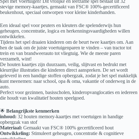
Spel met Voertuigen! Dit vrolijke en leerzame spel bestaat uit 32
stevige memory-kaartjes, gemaakt van FSC® 100%-gecertificeerd
beukenhout, speciaal ontworpen voor kleine kinderhanden.
Een ideaal spel voor peuters en kleuters die spelenderwijs hun
geheugen, concentratie, logica en herkenningsvaardigheden willen
ontwikkelen.
Tijdens het spel draaien kinderen om de beurt twee kaartjes om. Aan
hen de taak om de juiste voertuigenparen te vinden – van tractor tot
trein en van brandweerauto tot vliegtuig. Wie de meeste paren
verzamelt, wint!
De houten kaartjes zijn duurzaam, veilig, slijtvast en bedrukt met
kleurrijke illustraties die kinderen direct aanspreken. De set wordt
geleverd in een handige stoffen opbergzak, zodat je het spel makkelijk
kunt meenemen: naar school, opa & oma, vakantie of onderweg in de
auto.
Perfect voor gezinnen, basisscholen, kinderopvanglocaties en iedereen
die houdt van kwalitatief houten speelgoed.
🌟
Belangrijkste kenmerken
inhoud:
32 houten memory-kaartjes met voertuigen in handige
opbergzak van stof
Materiaal:
Gemaakt van FSC® 100% gecertificeerd hout
Ontwikkeling:
Stimuleert geheugen, concentratie & cognitieve
ontwikkeling