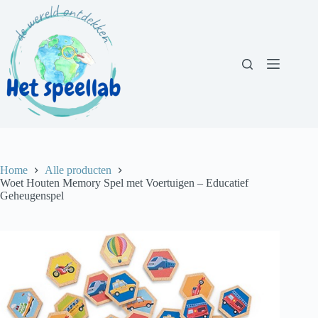
Ga
naar
de
inhoud
Home
Alle producten
Woet Houten Memory Spel met Voertuigen – Educatief
Geheugenspel