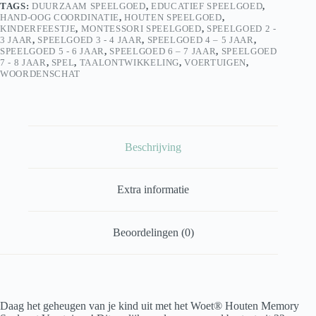
TAGS:
DUURZAAM SPEELGOED
,
EDUCATIEF SPEELGOED
,
aantal
HAND-OOG COORDINATIE
,
HOUTEN SPEELGOED
,
KINDERFEESTJE
,
MONTESSORI SPEELGOED
,
SPEELGOED 2 -
3 JAAR
,
SPEELGOED 3 - 4 JAAR
,
SPEELGOED 4 – 5 JAAR
,
SPEELGOED 5 - 6 JAAR
,
SPEELGOED 6 – 7 JAAR
,
SPEELGOED
7 - 8 JAAR
,
SPEL
,
TAALONTWIKKELING
,
VOERTUIGEN
,
WOORDENSCHAT
Beschrijving
Extra informatie
Beoordelingen (0)
Daag het geheugen van je kind uit met het Woet® Houten Memory