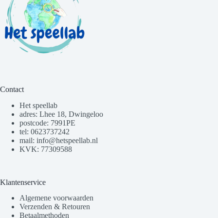
Contact
Het speellab
adres: Lhee 18, Dwingeloo
postcode: 7991PE
tel: 0623737242
mail: info@hetspeellab.nl
KVK: 77309588
Klantenservice
Algemene voorwaarden
Verzenden & Retouren
Betaalmethoden