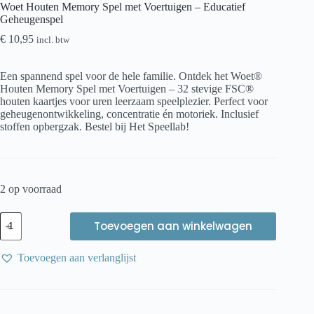
Woet Houten Memory Spel met Voertuigen – Educatief
Geheugenspel
€
10,95
incl. btw
Een spannend spel voor de hele familie. Ontdek het Woet®
Houten Memory Spel met Voertuigen – 32 stevige FSC®
houten kaartjes voor uren leerzaam speelplezier. Perfect voor
geheugenontwikkeling, concentratie én motoriek. Inclusief
stoffen opbergzak. Bestel bij Het Speellab!
2 op voorraad
Woet
Toevoegen aan winkelwagen
Houten
Memory
Spel
Toevoegen aan verlanglijst
met
Voertuigen
–
Educatief
Geheugenspel