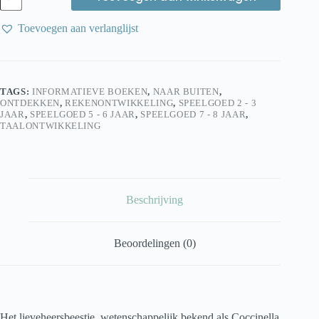
Levenscyclus
van
Toevoegen aan verlanglijst
een
lieveheersbeestje
aantal
TAGS:
INFORMATIEVE BOEKEN
,
NAAR BUITEN
,
ONTDEKKEN
,
REKENONTWIKKELING
,
SPEELGOED 2 - 3
JAAR
,
SPEELGOED 5 - 6 JAAR
,
SPEELGOED 7 - 8 JAAR
,
TAALONTWIKKELING
Beschrijving
Beoordelingen (0)
Het lieveheersbeestje, wetenschappelijk bekend als Coccinella