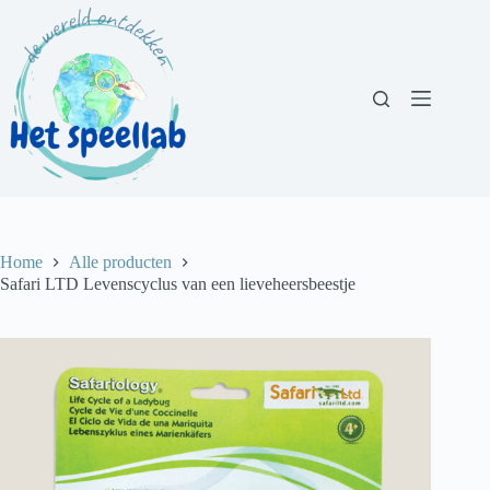
Ga
naar
de
inhoud
Home
Alle producten
Safari LTD Levenscyclus van een lieveheersbeestje