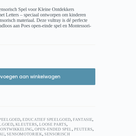
ensorisch Spel voor Kleine Ontdekkers
et Letters – speciaal ontworpen om kinderen
sorisch materiaal. Deze vultray is dé perfecte
naadloos aan Poes open-einde spel en Montessori-
evoegen aan winkelwagen
PEELGOED
,
EDUCATIEF SPEELGOED
,
FANTASIE
,
ELGOED
,
KLEUTERS
,
LOOSE PARTS
,
 ONTWIKKELING
,
OPEN-ENDED SPEL
,
PEUTERS
,
AU
,
SENSOMOTORIEK
,
SENSORISCH