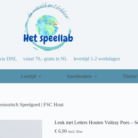
via DHL vanaf 70,- gratis in NL levertijd 1-2 werkdagen
Leeftijd
Speelhoeken
Thema’
Sensorisch Speelgoed | FSC Hout
Leuk met Letters Houten Vultray Poes – S
€
6,90
incl. btw