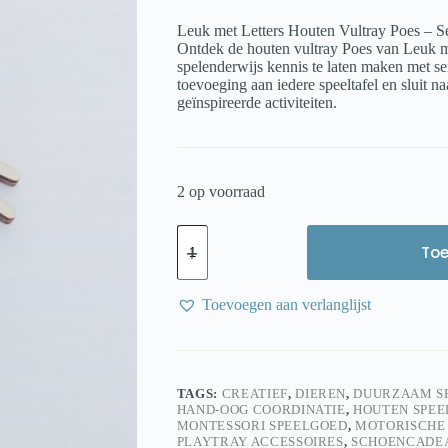
Leuk met Letters Houten Vultray Poes – S
Ontdek de houten vultray Poes van Leuk m
spelenderwijs kennis te laten maken met sen
toevoeging aan iedere speeltafel en sluit 
geïnspireerde activiteiten.
2 op voorraad
Leuk
met
To
Letters
Houten
Vultray
Toevoegen aan verlanglijst
Poes
–
Sensorisch
Speelgoed
|
TAGS:
CREATIEF
,
DIEREN
,
DUURZAAM S
FSC
HAND-OOG COORDINATIE
,
HOUTEN SPE
Hout
MONTESSORI SPEELGOED
,
MOTORISCHE
aantal
PLAYTRAY ACCESSOIRES
,
SCHOENCADE