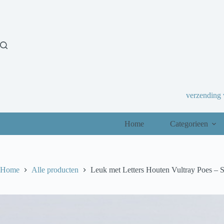
Ga
naar
de
inhoud
verzending
Home
Categorieen
Home
Alle producten
Leuk met Letters Houten Vultray Poes – 