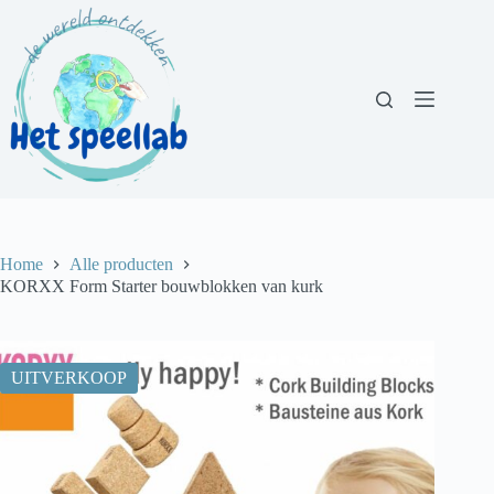
Ga
naar
de
inhoud
Home
Alle producten
KORXX Form Starter bouwblokken van kurk
UITVERKOOP