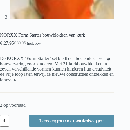
KORXX Form Starter bouwblokken van kurk
€
27,95
€
39,95
incl. btw
Oorspronkelijke
Huidige
prijs
prijs
was:
is:
De KORXX ‘Form Starter’ set biedt een boeiende en veilige
€ 39,95.
€ 27,95.
bouwervaring voor kinderen. Met 21 kurkbouwblokken in
zeven verschillende vormen kunnen kinderen hun creativiteit
de vrije loop laten terwijl ze nieuwe constructies ontdekken en
bouwen.
2 op voorraad
KORXX
Toevoegen aan winkelwagen
Form
Starter