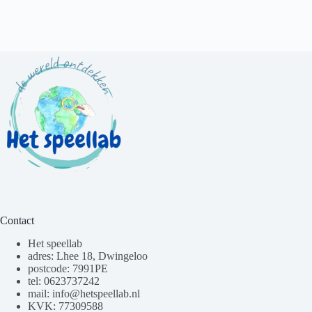
Contact
Het speellab
adres: Lhee 18, Dwingeloo
postcode: 7991PE
tel: 0623737242
mail: info@hetspeellab.nl
KVK: 77309588