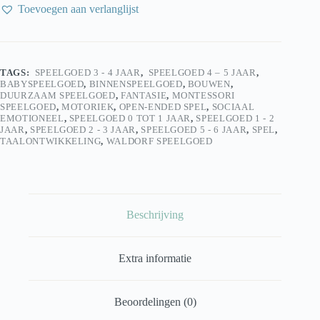
bouwblokken
Toevoegen aan verlanglijst
van
kurk
aantal
TAGS:
SPEELGOED 3 - 4 JAAR
,
SPEELGOED 4 – 5 JAAR
,
BABYSPEELGOED
,
BINNENSPEELGOED
,
BOUWEN
,
DUURZAAM SPEELGOED
,
FANTASIE
,
MONTESSORI
SPEELGOED
,
MOTORIEK
,
OPEN-ENDED SPEL
,
SOCIAAL
EMOTIONEEL
,
SPEELGOED 0 TOT 1 JAAR
,
SPEELGOED 1 - 2
JAAR
,
SPEELGOED 2 - 3 JAAR
,
SPEELGOED 5 - 6 JAAR
,
SPEL
,
TAALONTWIKKELING
,
WALDORF SPEELGOED
Beschrijving
Extra informatie
Beoordelingen (0)