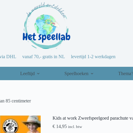
via DHL vanaf 70,- gratis in NL levertijd 1-2 werkdagen
Leeftijd
Speelhoeken
Thema’
an 85 centimeter
Kids at work Zweefspeelgoed parachute va
€
14,95
incl. btw