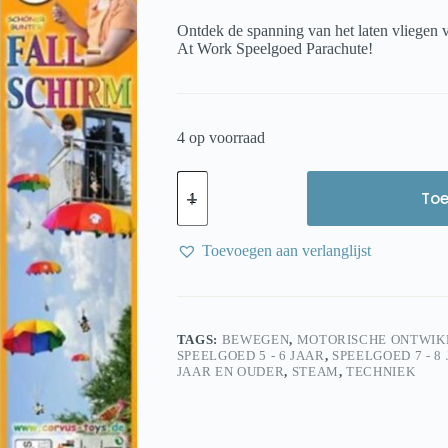
Ontdek de spanning van het laten vliegen v
At Work Speelgoed Parachute!
4 op voorraad
Kids
at
To
work
Zweefspeelgoed
parachute
Toevoegen aan verlanglijst
van
85
centimeter
aantal
TAGS:
BEWEGEN
,
MOTORISCHE ONTWIK
SPEELGOED 5 - 6 JAAR
,
SPEELGOED 7 - 8
JAAR EN OUDER
,
STEAM
,
TECHNIEK