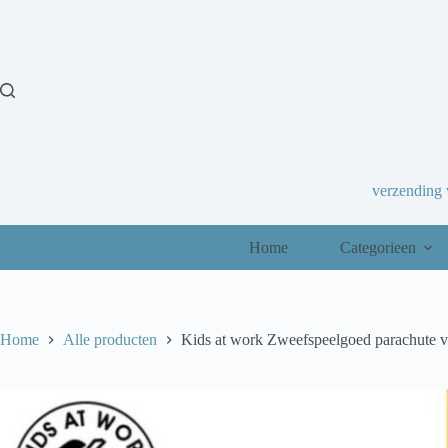
Ga
naar
de
inhoud
verzending
Home
Categorieen
Home
Alle producten
Kids at work Zweefspeelgoed parachute v