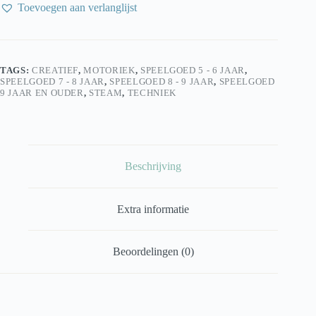
Waterpas
Toevoegen aan verlanglijst
20
cm
aantal
TAGS:
CREATIEF
,
MOTORIEK
,
SPEELGOED 5 - 6 JAAR
,
SPEELGOED 7 - 8 JAAR
,
SPEELGOED 8 - 9 JAAR
,
SPEELGOED
9 JAAR EN OUDER
,
STEAM
,
TECHNIEK
Beschrijving
Extra informatie
Beoordelingen (0)