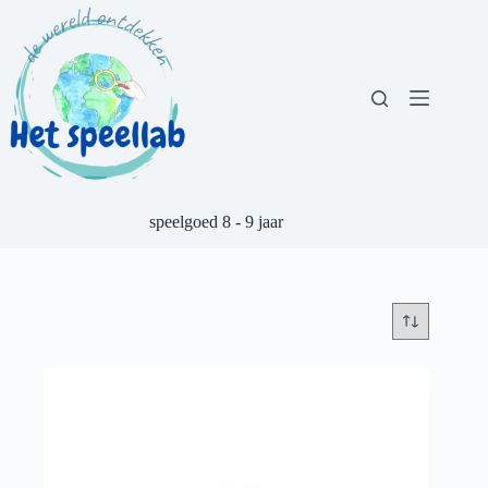
Ga
naar
de
inhoud
speelgoed 8 - 9 jaar