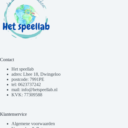
Contact
Het speellab
adres: Lhee 18, Dwingeloo
postcode: 7991PE
tel: 0623737242
mail: info@hetspeellab.nl
KVK: 77309588
Klantenservice
Algemene voorwaarden